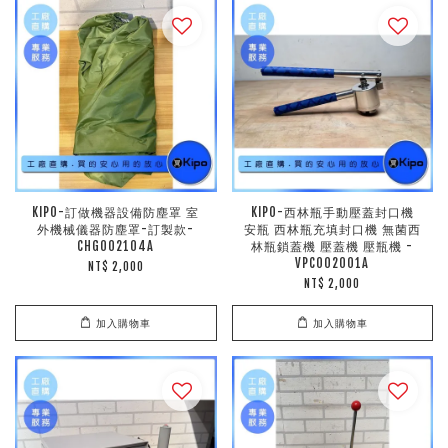
KIPO-訂做機器設備防塵罩 室
KIPO-西林瓶手動壓蓋封口機
外機械儀器防塵罩-訂製款-
安瓶 西林瓶充填封口機 無菌西
CHG002104A
林瓶鎖蓋機 壓蓋機 壓瓶機 -
VPC002001A
NT$ 2,000
NT$ 2,000
加入購物車
加入購物車