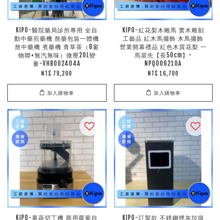
KIPO-醫院藥局診所專用 全自
KIPO-紅花梨木雕馬 實木雕刻
動中藥煎藥機 熬藥包裝一體機
工藝品 紅木馬擺飾 木馬擺飾
熬中藥機 煮藥機 青草茶（8窗
營業開幕禮品 紅色木質花梨 一
物聯+無汽無味）微壓20L變
馬當先【長50cm】-
量-VHB002404A
NPQ006210A
NT$ 79,200
NT$ 16,700
加入購物車
加入購物車
KIPO-果蔬切丁機 商用蘿蔔自
KIPO-訂製款 不銹鋼煙灰垃圾