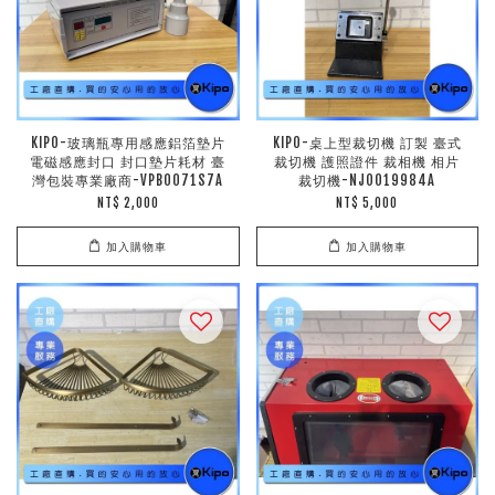
KIPO-玻璃瓶專用感應鋁箔墊片
KIPO-桌上型裁切機 訂製 臺式
電磁感應封口 封口墊片耗材 臺
裁切機 護照證件 裁相機 相片
灣包裝專業廠商-VPB0071S7A
裁切機-NJO019984A
NT$ 2,000
NT$ 5,000
加入購物車
加入購物車