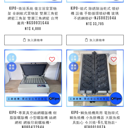
KIPO-衛浴系統 復古浴室置物
KIPO-箱式 除銹除油乾式 噴砂
架 全銅歐式置物架 雙層三角籃
機 設備 手動循環噴砂機 玻璃
網籃三角架 雙層三角網籃 台灣
不銹鋼噴砂-NJS002104A
廠商-NGS0031G4A
NT$ 33,705
NT$ 4,000
加入購物車
加入購物車
KIPO-專業真空絲網曬版機 樹
KIPO-鯛魚燒機商用 電熱韓式
脂版曬版機 小型曬版機 絲網
鯛魚燒機 小魚餅機器 大眼魚模
網框 網板印刷曬板機-
具點心 今川燒-6孔電熱款-
NOK043294A
KEH001007A