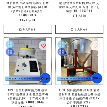
動切粒機 馬鈴薯塊切絲機 切片
桶 鎖地煙灰垃圾桶 煙灰柱 菸
機 多功能切菜機神器 切丁機
蒂柱 吸菸區配置 配件-蓋子訂
+切片+切絲+切圈+絞肉-
製款-NKH005284A
NOK020207A
NT$ 2,600
NT$ 11,700
加入購物車
加入購物車
KIPO-全自動佛珠拋光機 桃核
KIPO-飼料攪拌機 拌料機 養殖
木珠打磨機圓珠機 包漿盤珠機
場飼料機 塑膠顆粒混合機 不鏽
（開關正反轉） 木珠拋光機 車
鋼攪拌機 食品攪拌機 拌料75
珠拋光機-NJO010204A
公斤不鏽鋼-220V-
NJF037217A