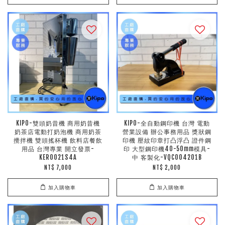
KIPO-雙頭奶昔機 商用奶昔機
KIPO-全自動鋼印機 台灣 電動
奶茶店電動打奶泡機 商用奶茶
營業設備 辦公事務用品 獎狀鋼
攪拌機 雙頭搖杯機 飲料店餐飲
印機 壓紋印章打凸浮凸 證件鋼
用品 台灣專業 開立發票-
印 大型鋼印機40-50mm模具-
KER0021S4A
中 客製化-VQC004201B
NT$ 7,000
NT$ 2,000
加入購物車
加入購物車