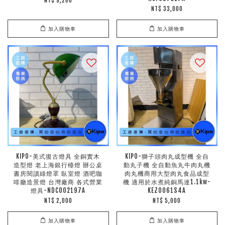
NT$ 9,200
NT$ 33,000
加入購物車
加入購物車
KIPO-美式復古燈具 全銅實木
KIPO-獅子頭肉丸成型機 全自
造型燈 老上海銀行檯燈 辦公桌
動丸子機 全自動魚丸牛肉丸機
書房閱讀綠燈罩 臥室燈 酒吧咖
肉丸機商用大型肉丸食品成型
啡廳造景燈 台灣廠商 各式營業
機 適用於水煮純銅馬達1.1kw-
燈具-NDC002197A
KEZ0061S4A
NT$ 2,000
NT$ 5,000
加入購物車
加入購物車