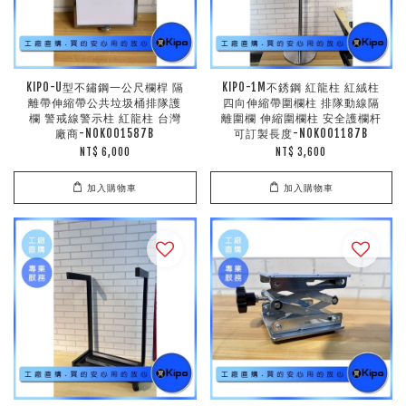
KIPO-U型不鏽鋼一公尺欄桿 隔
KIPO-1M不銹鋼 紅龍柱 紅絨柱
離帶伸縮帶公共垃圾桶排隊護
四向伸縮帶圍欄柱 排隊動線隔
欄 警戒線警示柱 紅龍柱 台灣
離圍欄 伸縮圍欄柱 安全護欄杆
廠商-NOK001587B
可訂製長度-NOK001187B
NT$ 6,000
NT$ 3,600
加入購物車
加入購物車