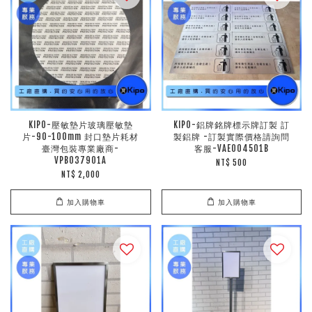
KIPO-壓敏墊片玻璃壓敏墊
KIPO-鋁牌銘牌標示牌訂製 訂
片-90-100mm 封口墊片耗材
製鋁牌 -訂製實際價格請詢問
臺灣包裝專業廠商-
客服-VAE004501B
VPB037901A
NT$ 500
NT$ 2,000
加入購物車
加入購物車