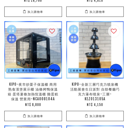
NT$ 16,700
NT$ 4,810
加入購物車
加入購物車
KIPO-夜市炒栗子保溫櫃 商用
KIPO-全新三層巧克力噴泉機
熟食漢堡展示櫃 油條烤鴨保溫
活動展會生日派對 自助餐廳巧
箱 蛋塔薯條加熱恆溫櫃 雞蛋糕
克力瀑布噴泉-三層-
保溫 營業用-NCA008104A
KEZ013105A
NT$ 8,800
NT$ 4,150
加入購物車
加入購物車