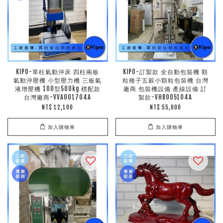
KIPO-單柱氣動沖床 四柱兩板
KIPO-訂製款 全自動包裝機 顆
氣動沖壓機 小型壓力機 三板氣
粒種子五穀小顆粒包裝機 台灣
液增壓機 100型500kg 標配款
廠商 包裝機設備 產線設備 訂
台灣廠商-VVA001704A
製款-VHB005104A
NT$ 12,100
NT$ 55,000
加入購物車
加入購物車