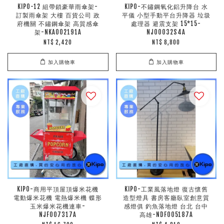
KIPO-12 組帶鎖豪華雨傘架-
KIPO-不鏽鋼氧化鋁升降台 水
訂製雨傘架 大樓 百貨公司 政
平儀 小型手動平台升降器 垃圾
府機關 不鏽鋼傘架 高質感傘
處理器 避震支架 15*15-
架-NKA002191A
NJO0032S4A
NT$ 2,420
NT$ 8,800
加入購物車
加入購物車
KIPO-商用平頂屋頂爆米花機
KIPO-工業風落地燈 復古懷舊
電動爆米花機 電熱爆米機 蝶形
造型燈具 書房客廳臥室創意質
玉米爆米花機連車-
感燈俱 釣魚落地燈 台北 台中
NJF007317A
高雄-NDF005187A