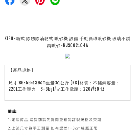
KIPO-箱式 除銹除油乾式 噴砂機 設備 手動循環噴砂機 玻璃不銹
鋼噴砂-NJS002104A
【產品規格】
尺寸:86×56×139cm重量:51公斤 (KG)材質：不鏽鋼容量：
220L工作壓力：6-8kgf/㎡工作電壓：220V/50HZ