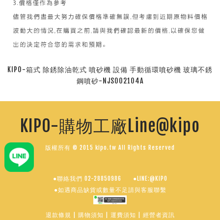
KIPO-箱式 除銹除油乾式 噴砂機 設備 手動循環噴砂機 玻璃不銹
鋼噴砂-NJS002104A
KIPO-購物工廠Line@kipo
版權所有 © 2015 kipo.tw All Rights Reserved
●聯絡我們 02-28850986
●LINE:@KIPO
●如遇商品缺貨或數量不足請與客服聯繫
退款條規
|
購物須知
|
運費須知
|
經營者資訊