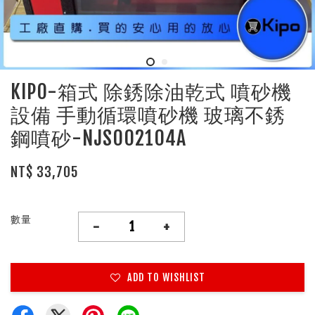
KIPO-箱式 除銹除油乾式 噴砂機
設備 手動循環噴砂機 玻璃不銹
鋼噴砂-NJS002104A
NT$ 33,705
數量
-
+
ADD TO WISHLIST