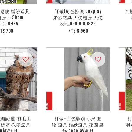
翅膀 婚紗道具
訂做!角色扮演 cosplay
全鵝
膀 白30cm
婚紗道具 天使翅膀 天使
B010092A
羽毛REB000092B
T$ 700
NT$ 6,960
毛貓頭鷹 羽毛工
訂做-白色鸚鵡 小鳥 動
訂
物標本 教學道具
物 道具 婚紗道具 花園 裝
羽
splay道具
飾 cosplay道具