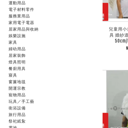
運動用品
電子材料零件
服務業用品
家用電子電器
兒童用小翅
居家用品與收納
具 婚紗
娛樂設施
50cm/
家具
婦幼用品
居家裝飾
燈具照明
餐廚用具
寢具
窗簾地毯
開運宗教
寵物用品
玩具／手工藝
衛浴設備
旅行用品
祭祀紙紮
電池