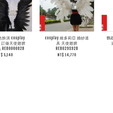
扮演 cosplay
cosplay 維多莉亞 婚紗道
鸚
 訂做天使翅膀
具 天使翅膀
REB000082B
REB029S92B
T$ 5,140
NT$ 14,770