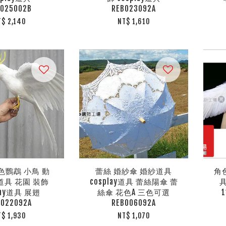
B025002B
REB023092A
T$ 2,140
NT$ 1,610
色鸚鵡 小鳥 動
蕾絲 婚紗傘 婚紗道具
角色
道具 花園 裝飾
cosplay道具 蕾絲陽傘 蕾
lay道具 展翅
絲傘 花色A 三色可選
1
B022092A
REB006092A
T$ 1,930
NT$ 1,070