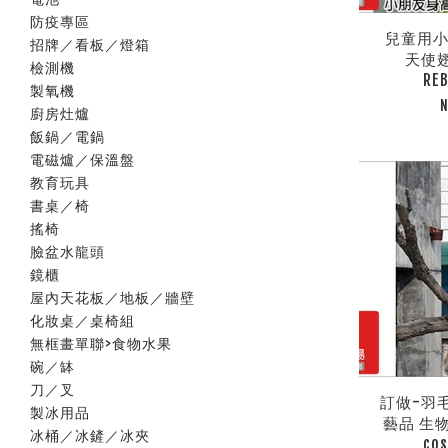
防疫專區
兒童用小
招牌／看板／燈箱
天使翅
檢測機
RE
製氧機
N
廚房灶爐
飯鍋／電鍋
電磁爐／保溫盤
教育玩具
書桌／椅
搖椅
臉盆水龍頭
鏡櫃
屋內天花板／地板／牆壁
化妝桌／桌椅組
無框畫單聯>食物水果
碗／缽
刀／叉
訂做-羽
製冰用品
藝品 生
冰桶／冰鏟／冰夾
co