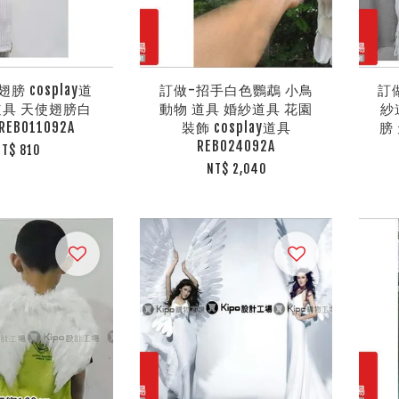
膀 cosplay道
訂做-招手白色鸚鵡 小鳥
訂做
道具 天使翅膀白
動物 道具 婚紗道具 花園
紗
REB011092A
裝飾 cosplay道具
膀 
REB024092A
NT$ 810
NT$ 2,040