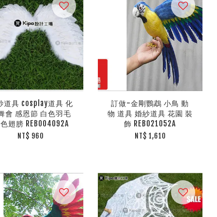
道具 cosplay道具 化
訂做-金剛鸚鵡 小鳥 動
舞會 感恩節 白色羽毛
物 道具 婚紗道具 花園 裝
色翅膀 REB004092A
飾 REB021052A
NT$ 960
NT$ 1,610