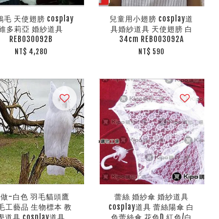
毛 天使翅膀 cosplay
兒童用小翅膀 cosplay道
維多莉亞 婚紗道具
具婚紗道具 天使翅膀 白
REB030092B
34cm REB003092A
NT$ 4,280
NT$ 590
做-白色 羽毛貓頭鷹
蕾絲 婚紗傘 婚紗道具
毛工藝品 生物標本 教
cosplay道具 蕾絲陽傘 白
學道具 cosplay道具
色蕾絲傘 花色D 紅色/白