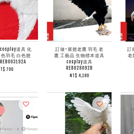
osplay道具 化
訂做-展翅老鷹 羽毛 老
訂
白色羽毛 白色翅
鷹 工藝品 生物標本道具
老
REB003192A
cosplay道具
REB028092B
T$ 700
NT$ 4,180