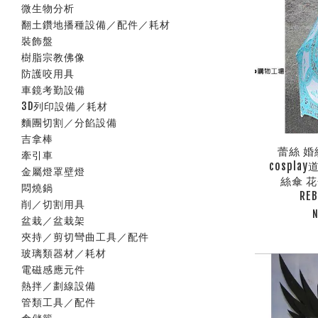
微生物分析
翻土鑽地播種設備／配件／耗材
裝飾盤
樹脂宗教佛像
防護咬用具
車鏡考勤設備
3D列印設備／耗材
麵團切割／分餡設備
吉拿棒
蕾絲 婚
牽引車
cospla
金屬燈罩壁燈
絲傘 花
悶燒鍋
RE
削／切割用具
N
盆栽／盆栽架
夾持／剪切彎曲工具／配件
玻璃類器材／耗材
電磁感應元件
熱拌／劃線設備
管類工具／配件