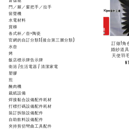
倉儲籠
門／屜／窗把手／拉手
留聲機
水電材料
貨梯
各式杯／壺>陶瓷
官網的自訂分類1(後台第三層分類)
訂做!角色
水壺
婚紗道具
烤
天使羽毛 
飯店標示牌告示牌
N
衛浴 /生活電器 / 清潔家電
塑膠
煎
醃肉機
裁紙設備
焊接黏合設備配件耗材
打標打碼設備配件耗材
裝訂拆除設備配件
自助飲料設備配件
夾持剪切彎曲工具配件