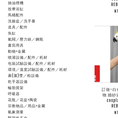
抽油煙機
RE
按摩浴缸
N
馬桶配件
洗臉盆／洗手臺
道具／配件
魚缸
氣閥／壓力錶／鋼瓶
書寫用具
動物>金屬
噴灌設備／配件／耗材
包裝試驗設備／配件／耗材
環境／溫度試驗設備／配件／耗材
裹(灑)漿／粉設備
乾手器設備
輪胎貨架
訂做-白
呼吸器
物 婚紗
花瓶／花盆>陶瓷
cosp
RE
宗教物品／用品>金屬
氣象測量
N
緊固件五金