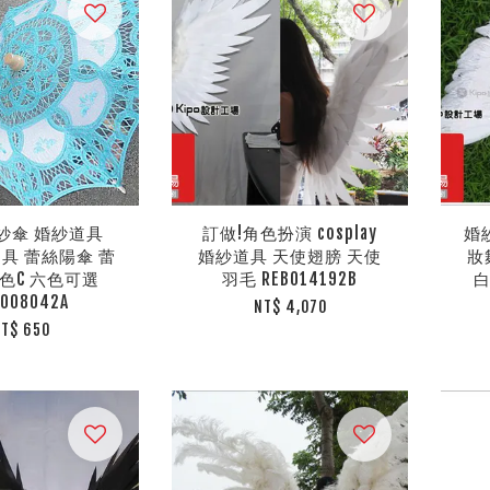
紗傘 婚紗道具
訂做!角色扮演 cosplay
婚紗
y道具 蕾絲陽傘 蕾
婚紗道具 天使翅膀 天使
妝
色C 六色可選
羽毛 REB014192B
白
B008042A
NT$ 4,070
T$ 650