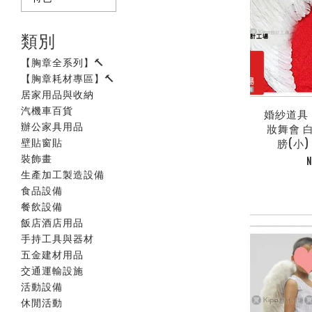
類別
【胸章全系列】🔨
【胸章耗材專區】🔨
居家用品與收納
汽機車百貨
婚紗道具 c
辦公家具用品
妝舞會 
壁貼窗貼
膀(小) 
裝飾畫
N
生產加工製造設備
食品設備
餐飲設備
飯店酒店用品
手持工具與器材
五金建材用品
交通運輸設施
活動設備
休閒活動