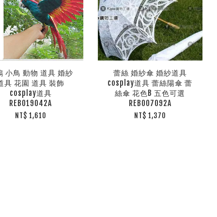
鵡 小鳥 動物 道具 婚紗
蕾絲 婚紗傘 婚紗道具
道具 花園 道具 裝飾
cosplay道具 蕾絲陽傘 蕾
cosplay道具
絲傘 花色B 五色可選
REB019042A
REB007092A
NT$ 1,610
NT$ 1,370