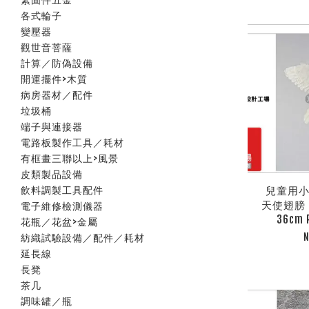
各式輪子
變壓器
觀世音菩薩
計算／防偽設備
開運擺件>木質
病房器材／配件
垃圾桶
端子與連接器
電路板製作工具／耗材
有框畫三聯以上>風景
皮類製品設備
兒童用小
飲料調製工具配件
天使翅膀 c
電子維修檢測儀器
36cm 
花瓶／花盆>金屬
N
紡織試驗設備／配件／耗材
延長線
長凳
茶几
調味罐／瓶