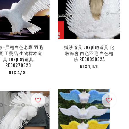
做-展翅白色老鷹 羽毛
婚紗道具 cosplay道具 化
鷹 工藝品 生物標本道
妝舞會 白色羽毛 白色翅
具 cosplay道具
膀 REB009092A
REB027092B
NT$ 1,070
NT$ 4,180