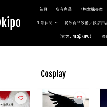
首頁
所有商品
⭐胸章機專案
kipo
生活休閒
餐飲食品設備／飯店用
【官方LINE:@KIPO】
聯
Cosplay