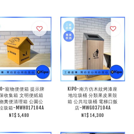
IPO-寵物便便箱 提示牌
KIPO-南方仿木紋烤漆座
保收集箱 文明便紙箱
地垃圾桶 分類果皮果殼
物糞便清理箱 公園公
箱 公共垃圾桶 電梯口飯
垃圾箱-MWH017104A
店-MWG037104A
NT$ 5,480
NT$ 14,300