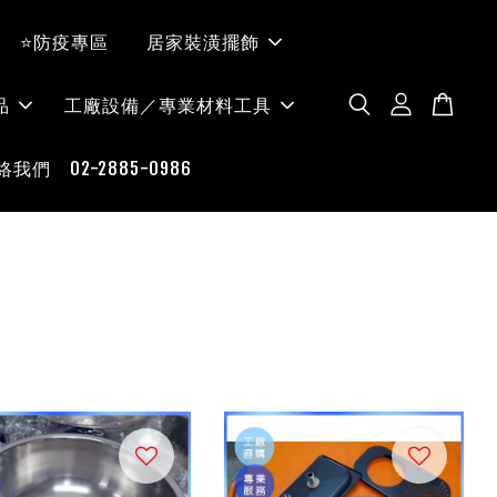
⭐防疫專區
居家裝潢擺飾
品
工廠設備／專業材料工具
絡我們 02-2885-0986