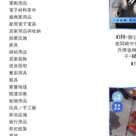
運動用品
電子材料零件
服務業用品
家用電子電器
居家用品與收納
KIPO-
娛樂設施
老闆椅中
家具
升降旋
婦幼用品
子-AB
居家裝飾
NT
燈具照明
餐廚用具
寢具
窗簾地毯
開運宗教
寵物用品
玩具／手工藝
衛浴設備
旅行用品
祭祀紙紮
電池