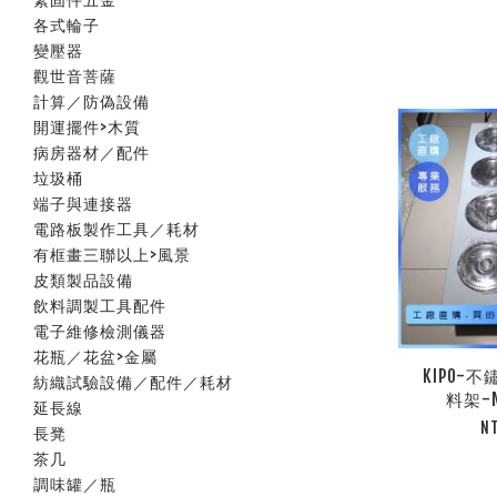
各式輪子
變壓器
觀世音菩薩
計算／防偽設備
開運擺件>木質
病房器材／配件
垃圾桶
端子與連接器
電路板製作工具／耗材
有框畫三聯以上>風景
皮類製品設備
飲料調製工具配件
電子維修檢測儀器
花瓶／花盆>金屬
KIPO-
紡織試驗設備／配件／耗材
料架-M
延長線
N
長凳
茶几
調味罐／瓶