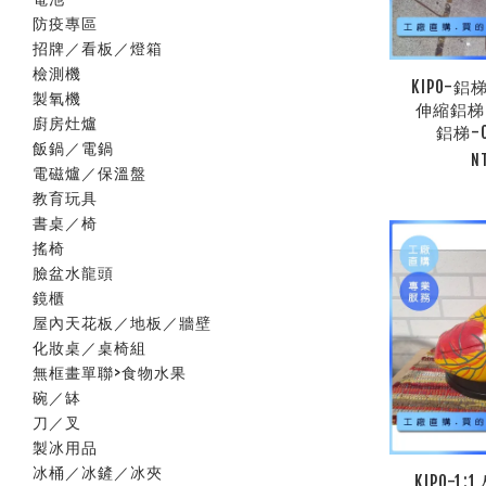
防疫專區
招牌／看板／燈箱
檢測機
KIPO-
製氧機
伸縮鋁梯
廚房灶爐
鋁梯-O
飯鍋／電鍋
N
電磁爐／保溫盤
教育玩具
書桌／椅
搖椅
臉盆水龍頭
鏡櫃
屋內天花板／地板／牆壁
化妝桌／桌椅組
無框畫單聯>食物水果
碗／缽
刀／叉
製冰用品
冰桶／冰鏟／冰夾
KIPO-