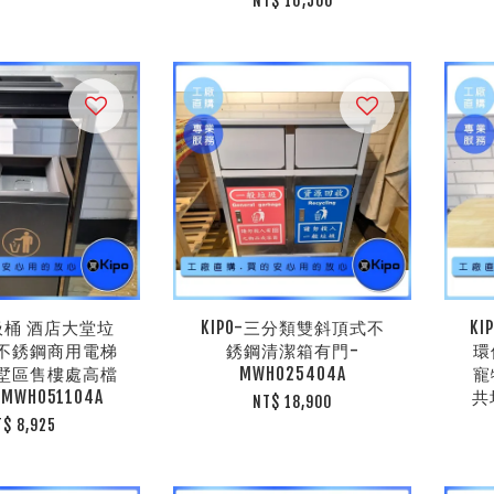
NT$ 16,500
垃圾桶 酒店大堂垃
KIPO-三分類雙斜頂式不
K
不銹鋼商用電梯
銹鋼清潔箱有門-
環
墅區售樓處高檔
MWH025404A
寵
WH051104A
共
NT$ 18,900
T$ 8,925