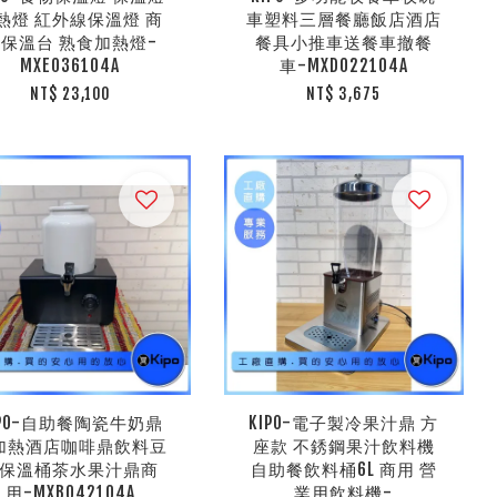
熱燈 紅外線保溫燈 商
車塑料三層餐廳飯店酒店
保溫台 熟食加熱燈-
餐具小推車送餐車撤餐
MXE036104A
車-MXD022104A
NT$ 23,100
NT$ 3,675
IPO-自助餐陶瓷牛奶鼎
KIPO-電子製冷果汁鼎 方
加熱酒店咖啡鼎飲料豆
座款 不銹鋼果汁飲料機
保溫桶茶水果汁鼎商
自助餐飲料桶6L 商用 營
用-MXB042104A
業用飲料機-