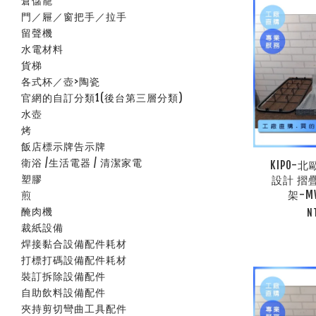
倉儲籠
門／屜／窗把手／拉手
留聲機
水電材料
貨梯
各式杯／壺>陶瓷
官網的自訂分類1(後台第三層分類)
水壺
烤
飯店標示牌告示牌
衛浴 /生活電器 / 清潔家電
KIPO-
塑膠
設計 摺
架-MW
煎
醃肉機
N
裁紙設備
焊接黏合設備配件耗材
打標打碼設備配件耗材
裝訂拆除設備配件
自助飲料設備配件
夾持剪切彎曲工具配件