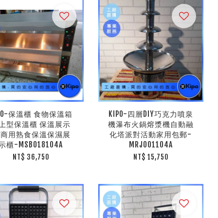
IPO-保溫櫃 食物保溫箱
KIPO-四層DIY巧克力噴泉
上型保溫櫃 保溫展示
機瀑布火鍋熔漿機自動融
 商用熟食保溫保濕展
化塔派對活動家用包郵-
示櫃-MSB018104A
MRJ001104A
NT$ 36,750
NT$ 15,750