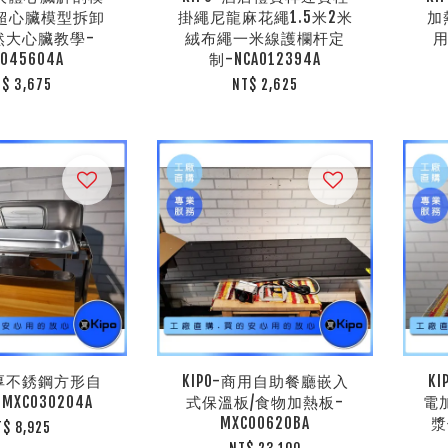
彩超心臟模型拆卸
掛繩尼龍麻花繩1.5米2米
加
然大心臟教學-
絨布繩一米線護欄杆定
用
H045604A
制-NCA012394A
T$ 3,675
NT$ 2,625
加厚不銹鋼方形自
KIPO-商用自助餐廳嵌入
K
XC030204A
式保溫板/食物加熱板-
電
MXC00620BA
漿
T$ 8,925