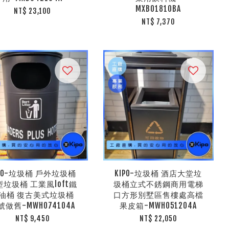
MXB01810BA
NT$ 23,100
NT$ 7,370
IPO-垃圾桶 戶外垃圾桶
KIPO-垃圾桶 酒店大堂垃
型垃圾桶 工業風loft鐵
圾桶立式不銹鋼商用電梯
油桶 復古美式垃圾桶
口方形別墅區售樓處高檔
號做舊-MWH074104A
果皮箱-MWH051204A
NT$ 9,450
NT$ 22,050