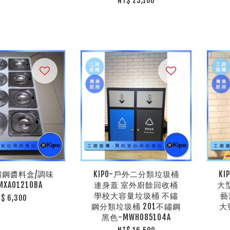
NT$ 23,100
不鏽鋼醬料盒/調味
KIPO-戶外二分類垃圾桶
K
XA01210BA
連身蓋 室外廚餘回收桶
大
學校大容量垃圾桶 不鏽
藝
T$ 6,300
鋼分類垃圾桶 201不鏽鋼
大
黑色-MWH085104A