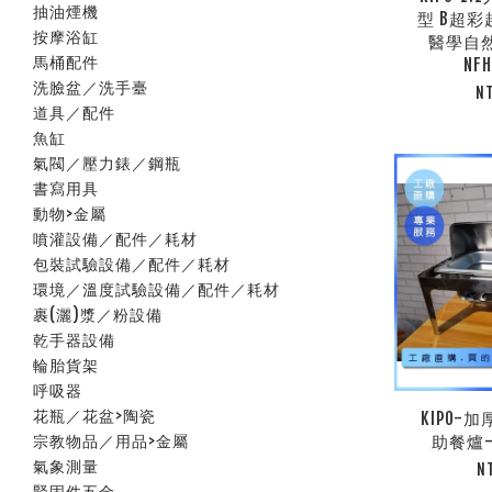
抽油煙機
型 B超
按摩浴缸
醫學自
馬桶配件
NF
洗臉盆／洗手臺
N
道具／配件
魚缸
氣閥／壓力錶／鋼瓶
書寫用具
動物>金屬
噴灌設備／配件／耗材
包裝試驗設備／配件／耗材
環境／溫度試驗設備／配件／耗材
裹(灑)漿／粉設備
乾手器設備
輪胎貨架
呼吸器
花瓶／花盆>陶瓷
KIPO-
助餐爐-M
宗教物品／用品>金屬
氣象測量
N
緊固件五金