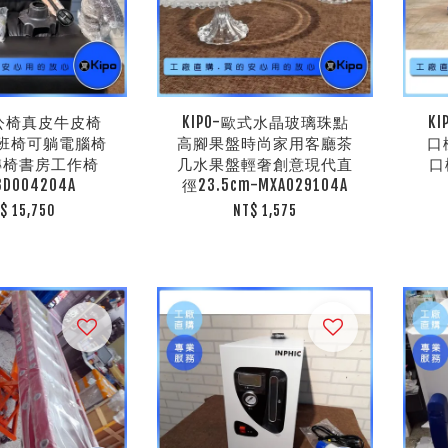
辦公椅真皮牛皮椅
KIPO-歐式水晶玻璃珠點
K
班椅可躺電腦椅
高腳果盤時尚家用客廳茶
口
轉椅書房工作椅
几水果盤輕奢創意現代直
口
D004204A
徑23.5cm-MXA029104A
$ 15,750
NT$ 1,575