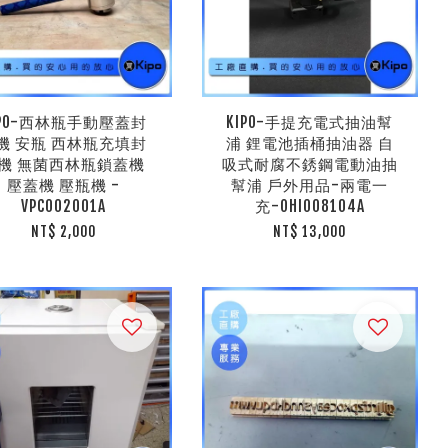
IPO-西林瓶手動壓蓋封
KIPO-手提充電式抽油幫
機 安瓶 西林瓶充填封
浦 鋰電池插桶抽油器 自
機 無菌西林瓶鎖蓋機
吸式耐腐不銹鋼電動油抽
壓蓋機 壓瓶機 -
幫浦 戶外用品-兩電一
VPC002001A
充-OHI008104A
NT$ 2,000
NT$ 13,000