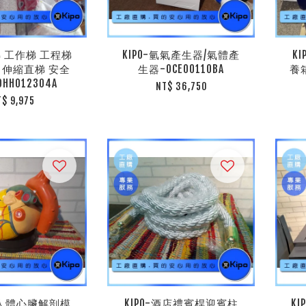
鋁梯 工作梯 工程梯
KIPO-氫氣產生器/氣體產
K
 伸縮直梯 安全
生器-OCE00110BA
養
HH012304A
NT$ 36,750
T$ 9,975
1:1人體心臟解剖模
KIPO-酒店禮賓桿迎賓柱
K