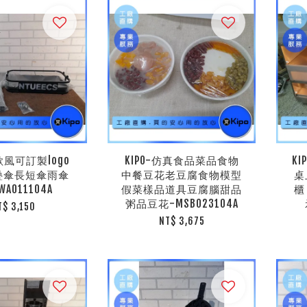
北歐風可訂製logo
KIPO-仿真食品菜品食物
K
疊傘長短傘雨傘
中餐豆花老豆腐食物模型
桌
A011104A
假菜樣品道具豆腐腦甜品
櫃
粥品豆花-MSB023104A
T$ 3,150
NT$ 3,675