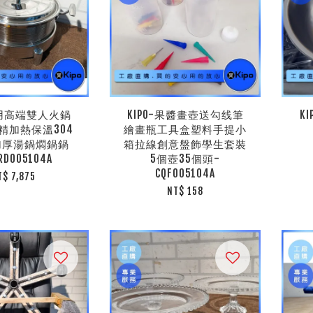
商用高端雙人火鍋
KIPO-果醬畫壺送勾线筆
K
精加熱保溫304
繪畫瓶工具盒塑料手提小
加厚湯鍋燜鍋鍋
箱拉線創意盤飾學生套裝
RD005104A
5個壺35個頭-
CQF005104A
T$ 7,875
NT$ 158