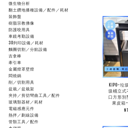
微生物分析
翻土鑽地播種設備／配件／耗材
裝飾盤
樹脂宗教佛像
防護咬用具
車鏡考勤設備
3D列印設備／耗材
麵團切割／分餡設備
吉拿棒
牽引車
金屬燈罩壁燈
悶燒鍋
削／切割用具
KIPO-
盆栽／盆栽架
圾桶立式
夾持／剪切彎曲工具／配件
口方形別
玻璃類器材／耗材
果皮箱-M
電磁感應元件
N
熱拌／劃線設備
管類工具／配件