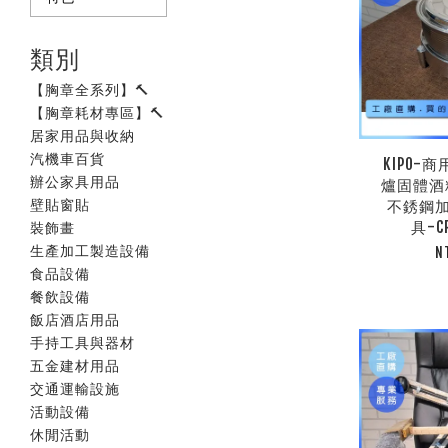
類別
【胸章全系列】🔨
【胸章耗材專區】🔨
居家用品與收納
汽機車百貨
KIPO-
辦公家具用品
爐固體酒
壁貼窗貼
不銹鋼
具-C
裝飾畫
生產加工製造設備
N
食品設備
餐飲設備
飯店酒店用品
手持工具與器材
五金建材用品
交通運輸設施
活動設備
休閒活動