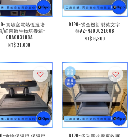
IPO-實驗室電熱恆溫培
KIPO-燙金機訂製英文字
箱/細菌微生物培養箱-
盤AZ-NJO0021G0B
OBA00310BA
NT$ 6,300
NT$ 21,000
IPO-食物保溫燈 保溫燈
KIPO-多功能收餐車收碗