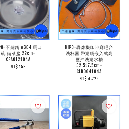
IPO-不鏽鋼 #304 馬口
KIPO-轟炸機咖啡廳吧台
碗 備菜盆 22cm-
洗杯器 帶濾網嵌入式高
CPA012104A
壓沖洗濾水槽
32.517.5cm-
NT$ 158
CLB004104A
NT$ 4,725