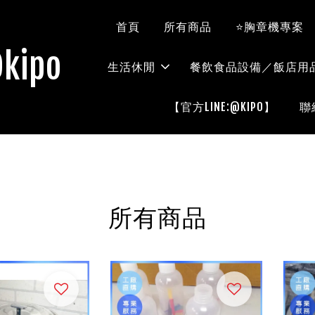
首頁
所有商品
⭐胸章機專案
kipo
生活休閒
餐飲食品設備／飯店用
【官方LINE:@KIPO】
聯
所有商品