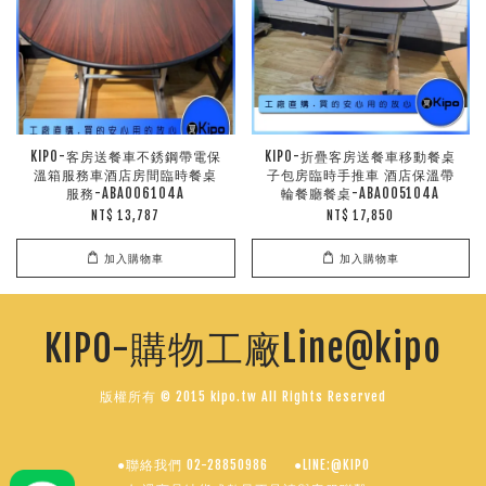
KIPO-客房送餐車不銹鋼帶電保
KIPO-折疊客房送餐車移動餐桌
溫箱服務車酒店房間臨時餐桌
子包房臨時手推車 酒店保溫帶
服務-ABA006104A
輪餐廳餐桌-ABA005104A
NT$ 13,787
NT$ 17,850
加入購物車
加入購物車
KIPO-購物工廠Line@kipo
版權所有 © 2015 kipo.tw All Rights Reserved
●聯絡我們 02-28850986
●LINE:@KIPO