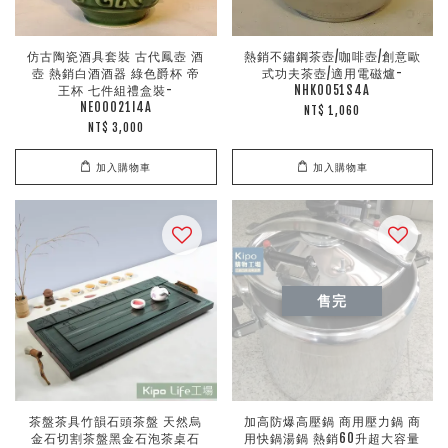
仿古陶瓷酒具套裝 古代鳳壺 酒
熱銷不鏽鋼茶壺/咖啡壺/創意歐
壺 熱銷白酒酒器 綠色爵杯 帝
式功夫茶壺/適用電磁爐-
王杯 七件組禮盒裝-
NHK0051S4A
NEO0021I4A
NT$ 1,060
NT$ 3,000
加入購物車
加入購物車
售完
茶盤茶具竹韻石頭茶盤 天然烏
加高防爆高壓鍋 商用壓力鍋 商
金石切割茶盤黑金石泡茶桌石
用快鍋湯鍋 熱銷60升超大容量