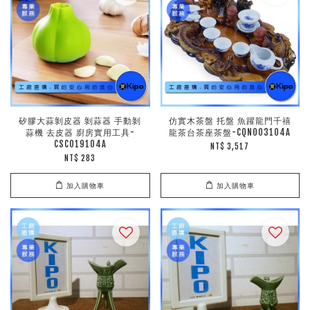
矽膠大蒜剝皮器 剝蒜器 手動剝
仿實木茶盤 托盤 魚躍龍門千禧
蒜機 去皮器 廚房實用工具-
龍茶台茶座茶盤-CQN003104A
CSC019104A
NT$ 3,517
NT$ 283
加入購物車
加入購物車