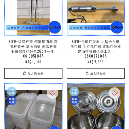
KIPO-紅酒杯架 倒家用酒櫃 高
KIPO-電動打蛋器 小型全自動
腳杯架子 牆面酒架 側吊杯架
攪拌機 手持攪拌機 電動料理棒
不鏽鋼加粗銅色26cm一排-
奶油打發機烘焙工具-
CSI005104A
CSC037104A
NT$ 1,100
NT$ 5,880
加入購物車
加入購物車