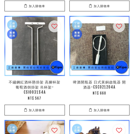
加入購物車
加入購物車
不鏽鋼紅酒杯懸掛架 高腳杯架
啤酒開瓶器 日式黃銅啟瓶器 開
葡萄酒倒掛架 吊杯架-
酒器-CSC021204A
CSI0031S4A
NT$ 660
NT$ 567
加入購物車
加入購物車