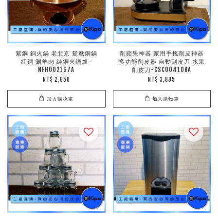
紫銅 銅火鍋 老北京 鴛鴦銅鍋
削蘋果神器 家用手搖削皮神器
紅銅 涮羊肉 純銅火鍋爐-
多功能削皮器 自動刮皮刀 水果
NFH0021G7A
削皮刀-CSC00410BA
NT$ 2,650
NT$ 3,885
加入購物車
加入購物車