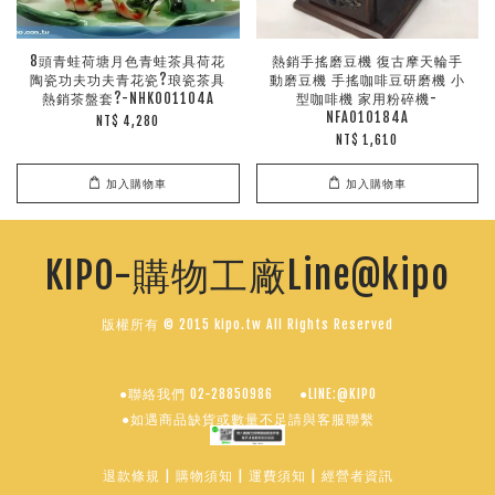
8頭青蛙荷塘月色青蛙茶具荷花
熱銷手搖磨豆機 復古摩天輪手
陶瓷功夫功夫青花瓷?琅瓷茶具
動磨豆機 手搖咖啡豆研磨機 小
熱銷茶盤套?-NHK001104A
型咖啡機 家用粉碎機-
NFA010184A
NT$ 4,280
NT$ 1,610
加入購物車
加入購物車
KIPO-購物工廠Line@kipo
版權所有 © 2015 kipo.tw All Rights Reserved
●聯絡我們 02-28850986
●LINE:@KIPO
●如遇商品缺貨或數量不足請與客服聯繫
退款條規
|
購物須知
|
運費須知
|
經營者資訊