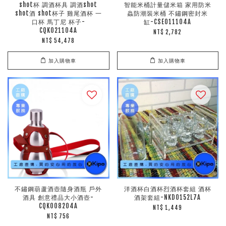
shot杯 調酒杯具 調酒shot
智能米桶計量儲米箱 家用防米
shot酒 shot杯子 雞尾酒杯 一
蟲防潮裝米桶 不鏽鋼密封米
口杯 馬丁尼 杯子-
缸-CSE011104A
CQK021104A
NT$ 2,782
NT$ 54,478
加入購物車
加入購物車
不鏽鋼葫蘆酒壺隨身酒瓶 戶外
洋酒杯白酒杯烈酒杯套組 酒杯
酒具 創意禮品大小酒壺-
酒架套組-NKD0152L7A
CQK008204A
NT$ 1,449
NT$ 756