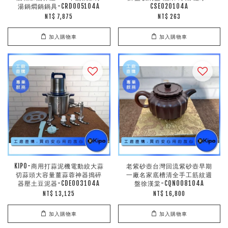
湯鍋燜鍋鍋具-CRD005104A
CSE020104A
NT$ 7,875
NT$ 263
加入購物車
加入購物車
KIPO-商用打蒜泥機電動絞大蒜
老紫砂壺台灣回流紫砂壺早期
切蒜頭大容量薑蒜蓉神器搗碎
一廠名家底槽清全手工筋紋週
器壓土豆泥器-CDE003104A
盤徐漢棠-CQN008104A
NT$ 13,125
NT$ 16,800
加入購物車
加入購物車