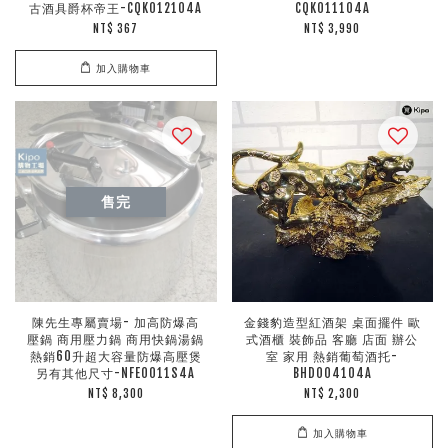
古酒具爵杯帝王-CQK012104A
CQK011104A
NT$ 367
NT$ 3,990
加入購物車
售完
陳先生專屬賣場- 加高防爆高
金錢豹造型紅酒架 桌面擺件 歐
壓鍋 商用壓力鍋 商用快鍋湯鍋
式酒櫃 裝飾品 客廳 店面 辦公
熱銷60升超大容量防爆高壓煲
室 家用 熱銷葡萄酒托-
另有其他尺寸-NFE0011S4A
BHD004104A
NT$ 8,300
NT$ 2,300
加入購物車