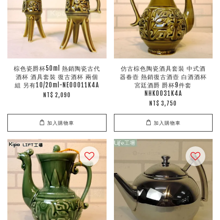
棕色瓷爵杯50ml 熱銷陶瓷古代
仿古棕色陶瓷酒具套裝 中式酒
酒杯 酒具套裝 復古酒杯 兩個
器春壺 熱銷復古酒壺 白酒酒杯
組 另有10/20ml-NEO0011K4A
宮廷酒爵 爵杯9件套
NHK0031K4A
NT$ 2,090
NT$ 3,750
加入購物車
加入購物車