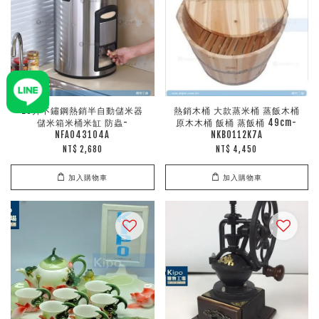
20升不鏽鋼熱銷半自動儲米器
熱銷木桶 大款蒸米桶 蒸飯木桶
儲米箱米桶米缸 防蟲-
原木木桶 飯桶 蒸飯桶 49cm-
NFA043104A
NKB0112K7A
NT$ 2,680
NT$ 4,450
加入購物車
加入購物車