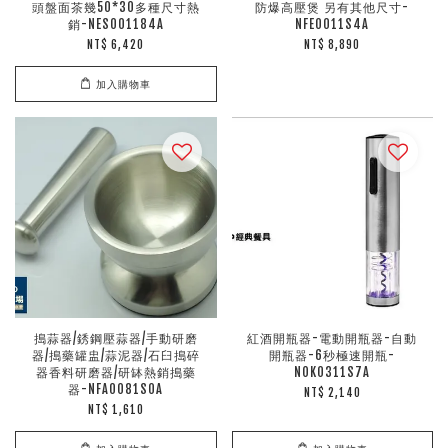
頭盤面茶幾50*30多種尺寸熱
防爆高壓煲 另有其他尺寸-
銷-NES001184A
NFE0011S4A
NT$ 6,420
NT$ 8,890
加入購物車
搗蒜器/銹鋼壓蒜器/手動研磨
紅酒開瓶器-電動開瓶器-自動
器/搗藥罐盅/蒜泥器/石臼搗碎
開瓶器-6秒極速開瓶-
器香料研磨器/研缽熱銷搗藥
NOK0311S7A
器-NFA0081S0A
NT$ 2,140
NT$ 1,610