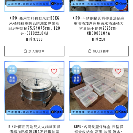
KIPO-商用塑料移動米缸30KG
KIPO-不銹鋼桶圓桶帶蓋湯鍋商
米桶麵粉車防蟲防潮加厚帶蓋
用湯桶加厚家用鹵水桶油桶大
廚房密封桶75.54075cm，120
容量鍋不銹鋼2525cm-
升-CSE022104A
CRD006104A
NT$ 3,150
NT$ 210
加入購物車
加入購物車
KIPO-商用高端雙人火鍋爐固體
KIPO-名廚長型保鮮盒 長型保
酒精加熱保溫304不銹鋼加厚
鮮盒收納盒 蔬果 冷藏 瀝水-