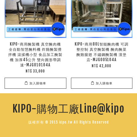
KIPO-商用醃製機 真空醃肉機
KIPO-商用80L智能醃肉機 可調
全自動智慧醃料機 炸雞醃製攪
整控制 真空醃製機 醃肉醃菜
拌機 滾揉機小型 食品加工醃製
醃雞腿翅 不鏽鋼醃製機 漢堡
機 加厚45公升 雙向圓形帶調
店-MJG005104A
速-MJG010104A
NT$ 42,000
NT$ 33,000
加入購物車
加入購物車
KIPO-購物工廠Line@kipo
版權所有 © 2015 kipo.tw All Rights Reserved