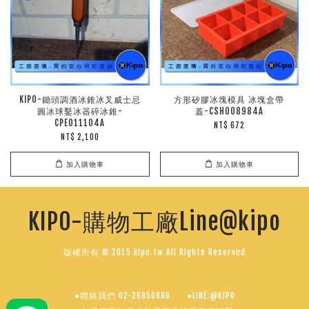
KIPO-鋤頭調酒冰錐冰叉威士忌
方形矽膠冰塊模具 冰塊盒帶
圓冰球鑿冰器碎冰錐-
蓋-CSH008984A
CPE011104A
NT$ 672
NT$ 2,100
加入購物車
加入購物車
KIPO-購物工廠Line@kipo
版權所有 © 2015 kipo.tw All Rights Reserved
●聯絡我們 02-28850986
●LINE:@KIPO