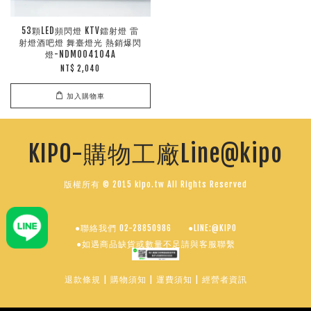
53顆LED頻閃燈 KTV鐳射燈 雷
射燈酒吧燈 舞臺燈光 熱銷爆閃
燈-NDM004104A
NT$ 2,040
加入購物車
KIPO-購物工廠Line@kipo
版權所有 © 2015 kipo.tw All Rights Reserved
●聯絡我們 02-28850986
●LINE:@KIPO
●如遇商品缺貨或數量不足請與客服聯繫
退款條規
|
購物須知
|
運費須知
|
經營者資訊