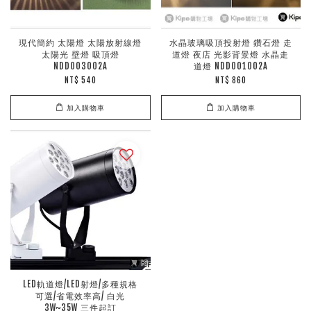
現代簡約 太陽燈 太陽放射線燈
水晶玻璃吸頂投射燈 鑽石燈 走
太陽光 壁燈 吸頂燈
道燈 夜店 光影背景燈 水晶走
NDD003002A
道燈 NDD001002A
NT$ 540
NT$ 860
加入購物車
加入購物車
LED軌道燈/LED射燈/多種規格
可選/省電效率高/ 白光
3W~35W 三件起訂