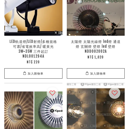
LED軌道燈/LED射燈/多種規格
太陽燈 太陽光線燈 led燈 通道
可選/省電效率高/ 暖黃光
燈 玄關燈 壁燈 led 壁燈
3W~35W 三件起訂
NDD002002A
NDL001294A
NT$ 1,020
NT$ 220
加入購物車
加入購物車