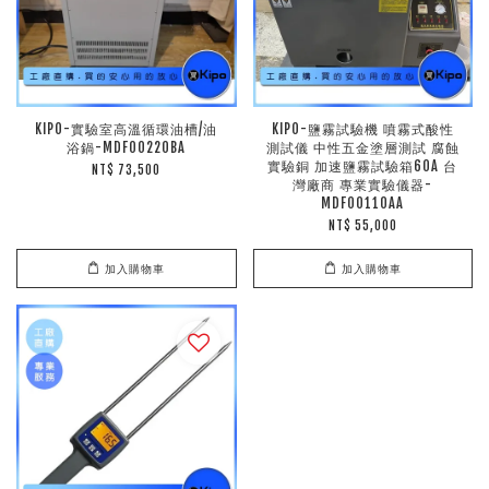
KIPO-實驗室高溫循環油槽/油
KIPO-鹽霧試驗機 噴霧式酸性
浴鍋-MDF00220BA
測試儀 中性五金塗層測試 腐蝕
實驗銅 加速鹽霧試驗箱60A 台
NT$ 73,500
灣廠商 專業實驗儀器-
MDF00110AA
NT$ 55,000
加入購物車
加入購物車