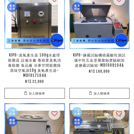
KIPO-臭氧產生器 100g水處理
KIPO-鹽霧試驗機噴霧酸性測試
殺菌器 設備水廠 養殖業臭氧消
儀中性五金塗層腐蝕實驗銅加
毒殺菌 食品廠 冷庫空間殺菌除
速鹽霧試驗箱-MDF009104A
異味空氣源10g 臭氧產生器-
NT$ 168,000
MDF017104A
NT$ 22,000
加入購物車
加入購物車