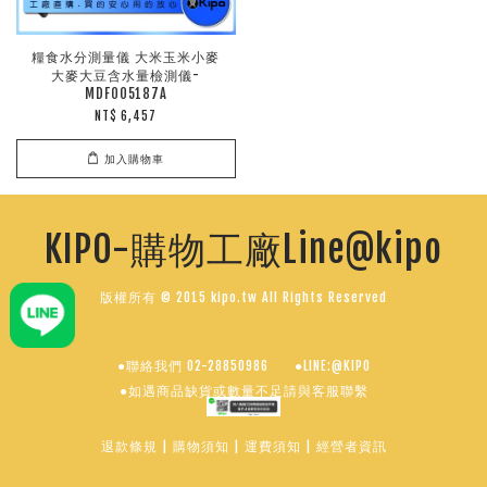
糧食水分測量儀 大米玉米小麥
大麥大豆含水量檢測儀-
MDF005187A
NT$ 6,457
加入購物車
KIPO-購物工廠Line@kipo
版權所有 © 2015 kipo.tw All Rights Reserved
●聯絡我們 02-28850986
●LINE:@KIPO
●如遇商品缺貨或數量不足請與客服聯繫
退款條規
|
購物須知
|
運費須知
|
經營者資訊