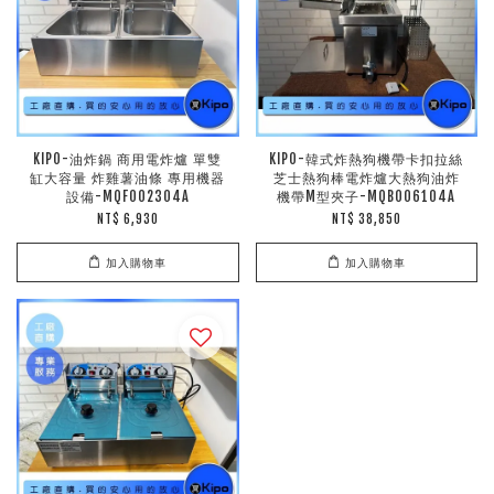
KIPO-油炸鍋 商用電炸爐 單雙
KIPO-韓式炸熱狗機帶卡扣拉絲
缸大容量 炸雞薯油條 專用機器
芝士熱狗棒電炸爐大熱狗油炸
設備-MQF002304A
機帶M型夾子-MQB006104A
NT$ 6,930
NT$ 38,850
加入購物車
加入購物車