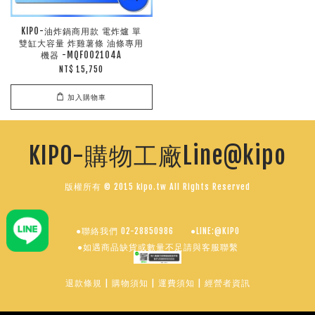
KIPO-油炸鍋商用款 電炸爐 單
雙缸大容量 炸雞薯條 油條專用
機器 -MQF002104A
NT$ 15,750
加入購物車
KIPO-購物工廠Line@kipo
版權所有 © 2015 kipo.tw All Rights Reserved
●聯絡我們 02-28850986
●LINE:@KIPO
●如遇商品缺貨或數量不足請與客服聯繫
退款條規
|
購物須知
|
運費須知
|
經營者資訊