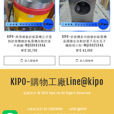
KIPO-商用燃氣炒板栗機立式電
KIPO-炒貨機多功能糖炒板栗機
熱炒貨機糖炒板栗機自動控溫
器擺攤全自動炒栗子花生瓜子
不銹鋼-MQE004104A
機商用小型-MQE002104A
NT$ 36,750
NT$ 43,050
加入購物車
加入購物車
KIPO-購物工廠Line@kipo
版權所有 © 2015 kipo.tw All Rights Reserved
●聯絡我們 02-28850986
●LINE:@KIPO