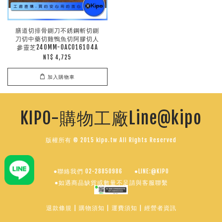
膳道切排骨鍘刀不銹鋼斬切鍘
刀切中藥切雞鴨魚切阿膠切人
參靈芝240MM-OAC016104A
NT$ 4,725
加入購物車
KIPO-購物工廠Line@kipo
版權所有 © 2015 kipo.tw All Rights Reserved
●聯絡我們 02-28850986
●LINE:@KIPO
●如遇商品缺貨或數量不足請與客服聯繫
退款條規
|
購物須知
|
運費須知
|
經營者資訊