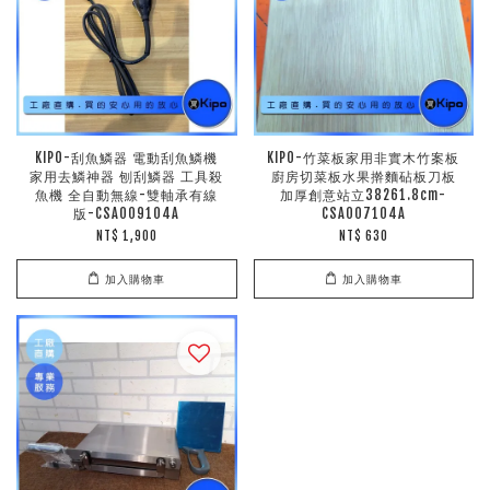
KIPO-刮魚鱗器 電動刮魚鱗機
KIPO-竹菜板家用非實木竹案板
家用去鱗神器 刨刮鱗器 工具殺
廚房切菜板水果擀麵砧板刀板
魚機 全自動無線-雙軸承有線
加厚創意站立38261.8cm-
版-CSA009104A
CSA007104A
NT$ 1,900
NT$ 630
加入購物車
加入購物車