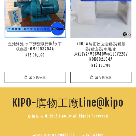
魚池泳池 水下清潔吸污機/水下
2000W純正弦波逆變器/變壓
吸塵器-OMF003204A
器/變流器/車用/家
用/12V24V36V48V轉110V220V
NT$ 38,160
NOK002104A
NT$ 10,700
加入購物車
加入購物車
KIPO-購物工廠Line@kipo
版權所有 © 2015 kipo.tw All Rights Reserved
●聯絡我們 02-28850986
●LINE:@KIPO