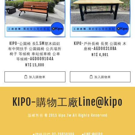
KIPO-公園椅 長1.5M塑木鑄鋁
KIPO-戶外長椅 長凳 公園椅 木
有中間扶手 公園鐵椅 公共場所
座椅-AGD00310BA
椅子 等候椅 車站候車椅 公車
NT$ 4,961
等候椅-AGD009104A
NT$ 15,000
加入購物車
加入購物車
KIPO-購物工廠Line@kipo
版權所有 © 2015 kipo.tw All Rights Reserved
●聯絡我們 02-28850986
●LINE:@KIPO