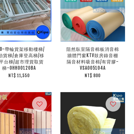
IPO-帶輪貨架移動樓梯/
阻然臥室隔音棉板消音棉
動貨梯/倉庫登高梯/移
牆體門窗KTV鼓房錄音棚
平台梯/超市理貨取貨
隔音材料吸音棉/有背膠-
梯-OHH00120BA
VSA005104A
NT$ 11,550
NT$ 800