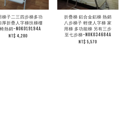
用梯子二三四步梯多功
折疊梯 鋁合金鋁梯 熱銷
加厚折疊人字梯扶梯樓
八步梯子 輕便人字梯 家
椅熱銷-NOK019194A
用梯 多功能梯 另有三步
至七步梯-NOK034684A
NT$ 4,280
NT$ 5,570