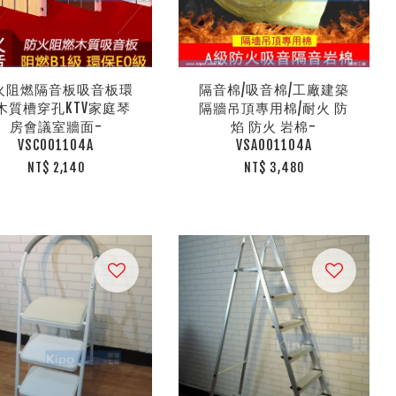
火阻燃隔音板吸音板環
隔音棉/吸音棉/工廠建築
木質槽穿孔KTV家庭琴
隔牆吊頂專用棉/耐火 防
房會議室牆面-
焰 防火 岩棉-
VSC001104A
VSA001104A
NT$ 2,140
NT$ 3,480