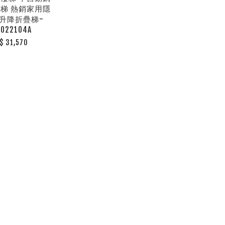
梯 熱銷家用隱
升降折疊梯-
K022104A
$ 31,570