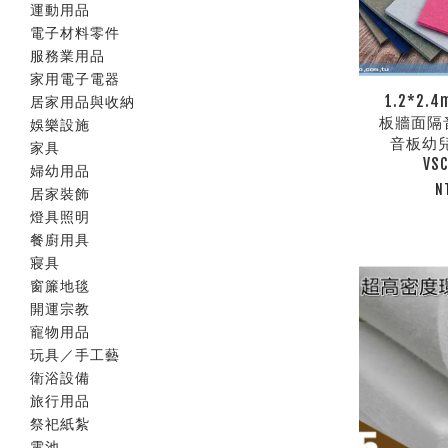
運動用品
電子材料零件
服務業用品
家用電子電器
1.2*2
居家用品與收納
板牆面隔
娛樂設施
音板幼
家具
VS
婦幼用品
N
居家裝飾
燈具照明
餐廚用具
寢具
窗簾地毯
開運宗教
寵物用品
玩具／手工藝
衛浴設備
旅行用品
祭祀紙紮
電池