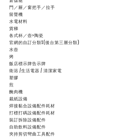
倉儲籠
門／屜／窗把手／拉手
留聲機
水電材料
貨梯
各式杯／壺>陶瓷
官網的自訂分類1(後台第三層分類)
水壺
烤
飯店標示牌告示牌
衛浴 /生活電器 / 清潔家電
塑膠
煎
醃肉機
裁紙設備
焊接黏合設備配件耗材
打標打碼設備配件耗材
裝訂拆除設備配件
自助飲料設備配件
夾持剪切彎曲工具配件