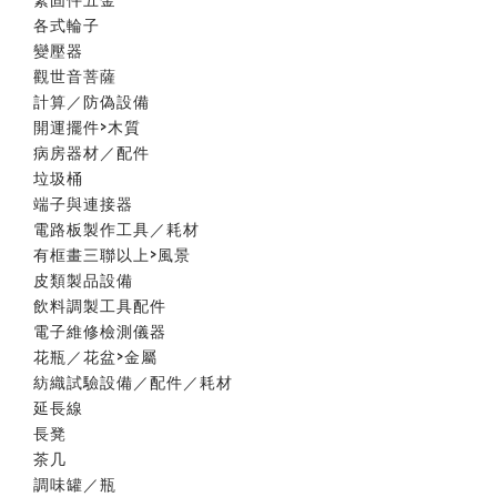
各式輪子
變壓器
觀世音菩薩
計算／防偽設備
開運擺件>木質
病房器材／配件
垃圾桶
端子與連接器
電路板製作工具／耗材
有框畫三聯以上>風景
皮類製品設備
飲料調製工具配件
電子維修檢測儀器
花瓶／花盆>金屬
紡織試驗設備／配件／耗材
延長線
長凳
茶几
調味罐／瓶