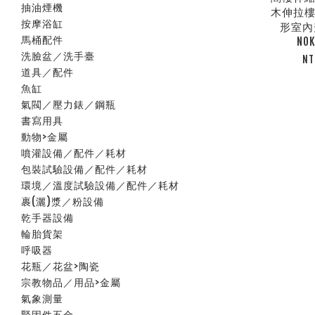
抽油煙機
木伸拉樓
按摩浴缸
形室內
馬桶配件
NO
洗臉盆／洗手臺
NT
道具／配件
魚缸
氣閥／壓力錶／鋼瓶
書寫用具
動物>金屬
噴灌設備／配件／耗材
包裝試驗設備／配件／耗材
環境／溫度試驗設備／配件／耗材
裹(灑)漿／粉設備
乾手器設備
輪胎貨架
呼吸器
花瓶／花盆>陶瓷
宗教物品／用品>金屬
氣象測量
緊固件五金