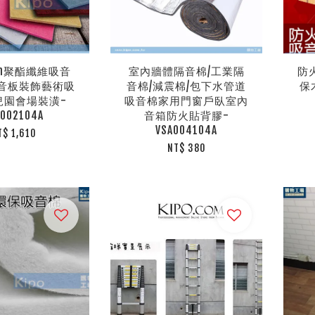
.4m聚酯纖維吸音
室內牆體隔音棉/工業隔
防
音板裝飾藝術吸
音棉/減震棉/包下水管道
保
兒園會場裝潢-
吸音棉家用門窗戶臥室內
C002104A
音箱防火貼背膠-
VSA004104A
T$ 1,610
NT$ 380