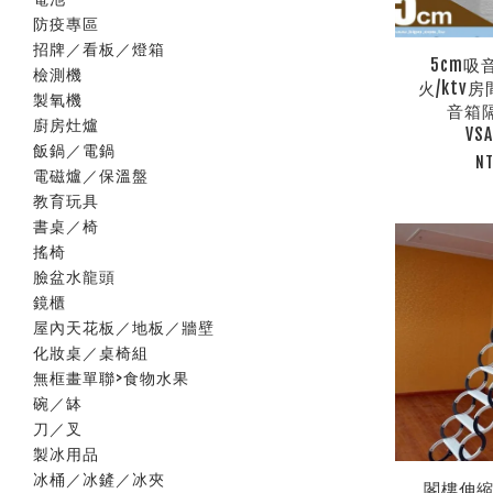
防疫專區
招牌／看板／燈箱
5cm吸
檢測機
火/ktv
製氧機
音箱
廚房灶爐
VS
飯鍋／電鍋
NT
電磁爐／保溫盤
教育玩具
書桌／椅
搖椅
臉盆水龍頭
鏡櫃
屋內天花板／地板／牆壁
化妝桌／桌椅組
無框畫單聯>食物水果
碗／缽
刀／叉
製冰用品
冰桶／冰鏟／冰夾
閣樓伸縮