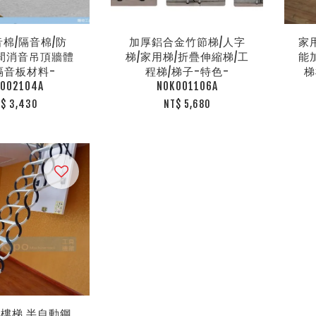
音棉/隔音棉/防
加厚鋁合金竹節梯/人字
家
房間消音吊頂牆體
梯/家用梯/折疊伸縮梯/工
能
隔音板材料-
程梯/梯子-特色-
梯
A002104A
NOK001106A
$ 3,430
NT$ 5,680
樓梯 半自動鋼