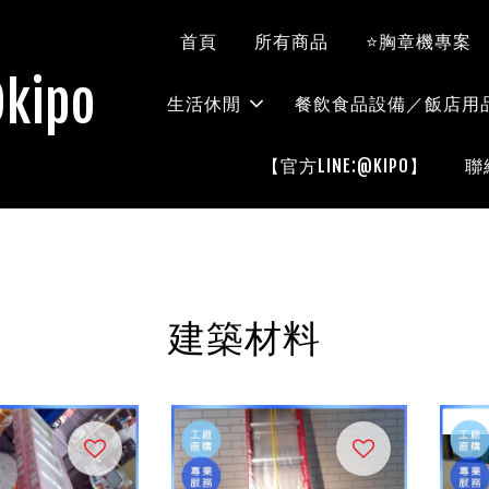
首頁
所有商品
⭐胸章機專案
kipo
生活休閒
餐飲食品設備／飯店用
【官方LINE:@KIPO】
聯
建築材料