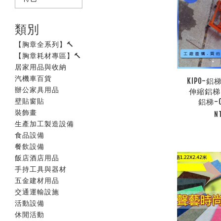
類別
【胸章全系列】🔨
【胸章耗材專區】🔨
居家用品與收納
汽機車百貨
KIPO-
辦公家具用品
伸縮鋁梯
壁貼窗貼
鋁梯-O
裝飾畫
N
生產加工製造設備
食品設備
餐飲設備
飯店酒店用品
手持工具與器材
五金建材用品
交通運輸設施
活動設備
休閒活動