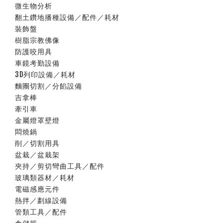
微生物分析
翻土鑽地播種設備／配件／耗材
裝飾盤
樹脂宗教佛像
防護咬用具
車鏡考勤設備
3D列印設備／耗材
麵團切割／分餡設備
吉拿棒
牽引車
金屬燈罩壁燈
悶燒鍋
削／切割用具
盆栽／盆栽架
夾持／剪切彎曲工具／配件
玻璃類器材／耗材
電磁感應元件
熱拌／劃線設備
管類工具／配件