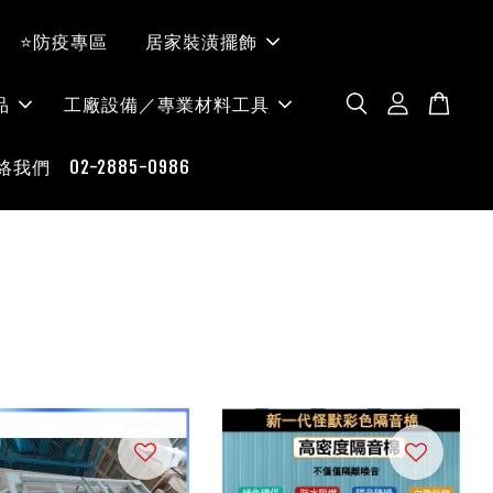
⭐防疫專區
居家裝潢擺飾
品
工廠設備／專業材料工具
絡我們 02-2885-0986