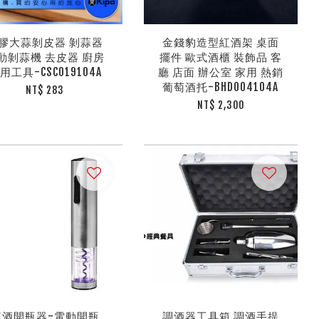
膠大蒜剝皮器 剝蒜器
金錢豹造型紅酒架 桌面
動剝蒜機 去皮器 廚房
擺件 歐式酒櫃 裝飾品 客
用工具-CSC019104A
廳 店面 辦公室 家用 熱銷
葡萄酒托-BHD004104A
NT$ 283
NT$ 2,300
紅酒開瓶器-電動開瓶
調酒器工具箱 調酒手提