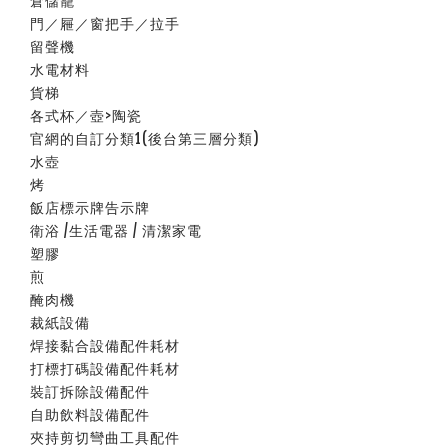
倉儲籠
門／屜／窗把手／拉手
留聲機
水電材料
貨梯
各式杯／壺>陶瓷
官網的自訂分類1(後台第三層分類)
水壺
烤
飯店標示牌告示牌
衛浴 /生活電器 / 清潔家電
塑膠
煎
醃肉機
裁紙設備
焊接黏合設備配件耗材
打標打碼設備配件耗材
裝訂拆除設備配件
自助飲料設備配件
夾持剪切彎曲工具配件