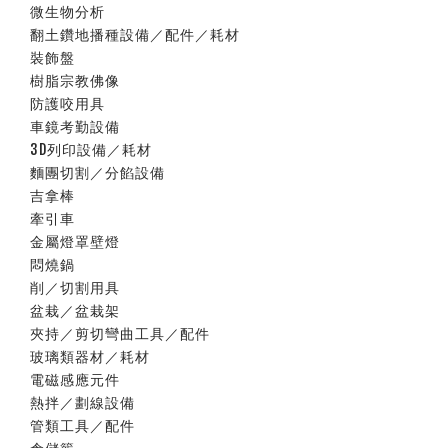
微生物分析
翻土鑽地播種設備／配件／耗材
裝飾盤
樹脂宗教佛像
防護咬用具
車鏡考勤設備
3D列印設備／耗材
麵團切割／分餡設備
吉拿棒
牽引車
金屬燈罩壁燈
悶燒鍋
削／切割用具
盆栽／盆栽架
夾持／剪切彎曲工具／配件
玻璃類器材／耗材
電磁感應元件
熱拌／劃線設備
管類工具／配件