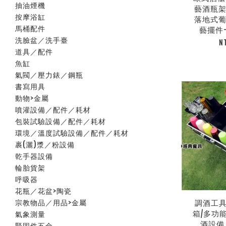
抽油煙機
藝酒瓶架
按摩浴缸
落地式葡
馬桶配件
藝擺件-N
洗臉盆／洗手臺
N
道具／配件
魚缸
氣閥／壓力錶／鋼瓶
書寫用具
動物>金屬
噴灌設備／配件／耗材
包裝試驗設備／配件／耗材
環境／溫度試驗設備／配件／耗材
裹(灑)漿／粉設備
乾手器設備
輪胎貨架
呼吸器
花瓶／花盆>陶瓷
調酒工具
宗教物品／用品>金屬
箱/多功
氣象測量
酒設備 N
緊固件五金