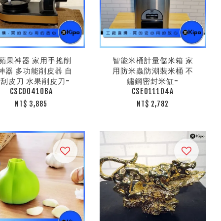
蘋果神器 家用手搖削
智能米桶計量儲米箱 家
神器 多功能削皮器 自
用防米蟲防潮裝米桶 不
刮皮刀 水果削皮刀-
鏽鋼密封米缸-
CSC00410BA
CSE011104A
NT$ 3,885
NT$ 2,782