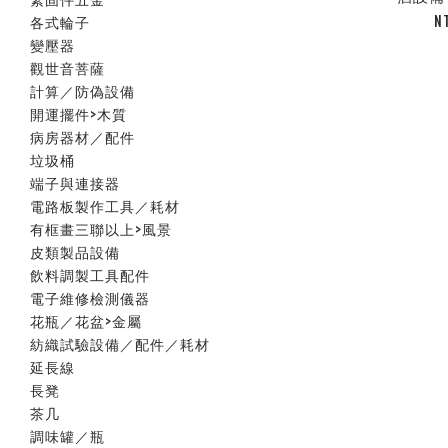
N
各式輪子
變壓器
觀世音菩薩
計算／防偽設備
開運擺件>木質
病房器材／配件
垃圾桶
端子與連接器
電路板製作工具／耗材
有框畫三聯以上>風景
皮類製品設備
飲料調製工具配件
電子維修檢測儀器
花瓶／花盆>金屬
紡織試驗設備／配件／耗材
延長線
長凳
茶几
調味罐／瓶