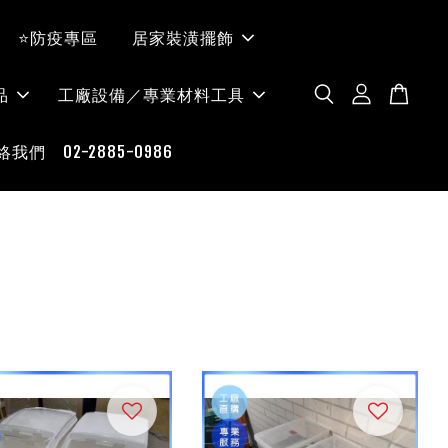
⭐防疫專區
居家裝潢擺飾
品
工廠設備／專業材料工具
絡我們 02-2885-0986