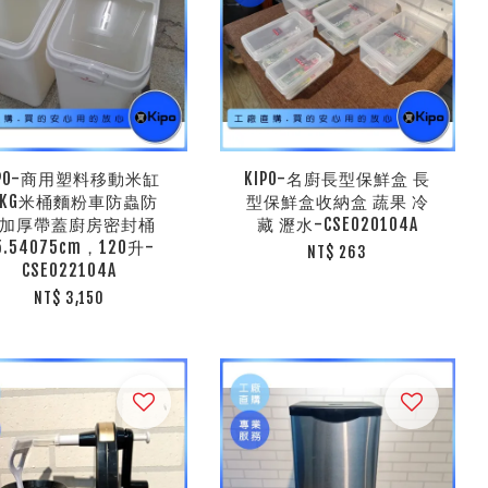
IPO-商用塑料移動米缸
KIPO-名廚長型保鮮盒 長
0KG米桶麵粉車防蟲防
型保鮮盒收納盒 蔬果 冷
加厚帶蓋廚房密封桶
藏 瀝水-CSE020104A
5.54075cm，120升-
NT$ 263
CSE022104A
NT$ 3,150