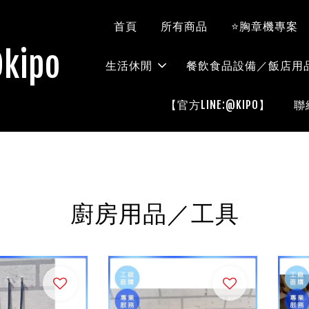
首頁
所有商品
⭐胸章機專案
kipo
生活休閒
餐飲食品設備／飯店用
【官方LINE:@KIPO】
聯
廚房用品／工具