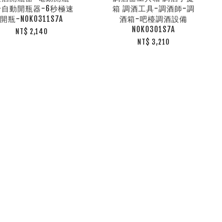
-自動開瓶器-6秒極速
箱 調酒工具-調酒師-調
開瓶-NOK0311S7A
酒箱-吧檯調酒設備
NOK0301S7A
NT$ 2,140
NT$ 3,210