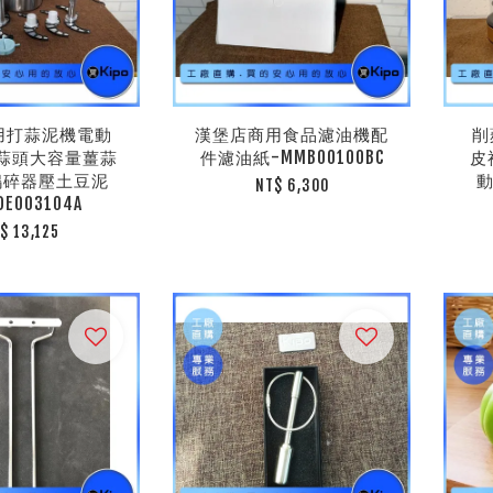
商用打蒜泥機電動
漢堡店商用食品濾油機配
削
蒜頭大容量薑蒜
件濾油紙-MMB00100BC
皮
搗碎器壓土豆泥
動
NT$ 6,300
DE003104A
$ 13,125