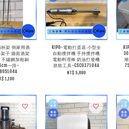
紅酒杯架 倒家用酒
KIPO-電動打蛋器 小型全
K
杯架子 牆面酒架
自動攪拌機 手持攪拌機
3
 不鏽鋼加粗銅
電動料理棒 奶油打發機
潮
6cm一排-
烘焙工具-CSC037104A
7
I005104A
NT$ 5,880
T$ 1,100