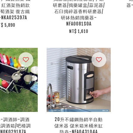
 紅酒架熱銷款
研磨器/搗藥罐盅/蒜泥器/
器
萄酒架 復古鐵
石臼搗碎器香料研磨器/
KA025397A
研缽熱銷搗藥器-
NFA0081S0A
T$ 5,890
NT$ 1,610
-調酒師-調酒
20升不鏽鋼熱銷半自動
能調酒箱/吧檯調
儲米器 儲米箱米桶米缸
OK029187A
防蟲-NFA043104A