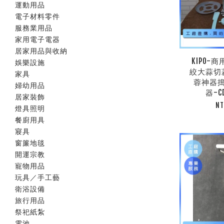
運動用品
電子材料零件
服務業用品
家用電子電器
居家用品與收納
KIPO-
娛樂設施
絞大蒜切
家具
蓉神器
婦幼用品
器-C
居家裝飾
NT
燈具照明
餐廚用具
寢具
窗簾地毯
開運宗教
寵物用品
玩具／手工藝
衛浴設備
旅行用品
祭祀紙紮
電池