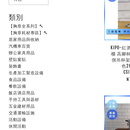
類別
【胸章全系列】🔨
【胸章耗材專區】🔨
居家用品與收納
汽機車百貨
KIPO-
辦公家具用品
櫃 高腳
壁貼窗貼
側吊杯架
色2
裝飾畫
CS
生產加工製造設備
食品設備
N
餐飲設備
飯店酒店用品
手持工具與器材
五金建材用品
交通運輸設施
活動設備
休閒活動