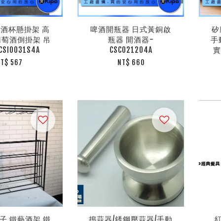
酒杯懸掛架 高
啤酒開瓶器 日式黃銅啟
矽
葡萄酒倒掛架 吊
瓶器 開酒器-
手
SI0031S4A
CSC021204A
實
T$ 567
NT$ 660
子 鐵藝酒架 鐵
搗蒜器/銹鋼壓蒜器/手動