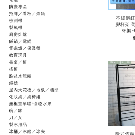
防疫專區
招牌／看板／燈箱
不鏽鋼紅
檢測機
腳杯架 
製氧機
杯架-C
廚房灶爐
N
飯鍋／電鍋
電磁爐／保溫盤
教育玩具
書桌／椅
搖椅
臉盆水龍頭
鏡櫃
屋內天花板／地板／牆壁
化妝桌／桌椅組
無框畫單聯>食物水果
碗／缽
刀／叉
製冰用品
冰桶／冰鏟／冰夾
歐式酒櫃