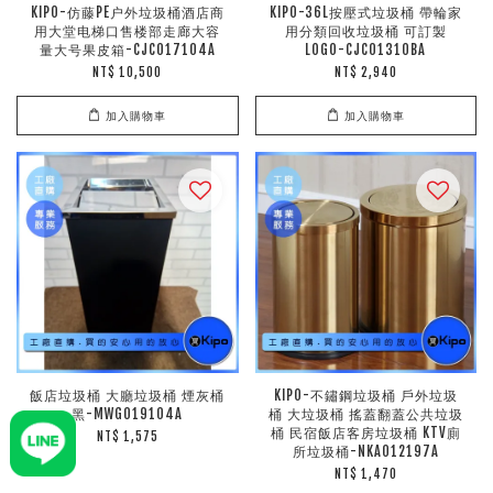
KIPO-仿藤PE户外垃圾桶酒店商
KIPO-36L按壓式垃圾桶 帶輪家
用大堂电梯口售楼部走廊大容
用分類回收垃圾桶 可訂製
量大号果皮箱-CJC017104A
LOGO-CJC01310BA
NT$ 10,500
NT$ 2,940
加入購物車
加入購物車
飯店垃圾桶 大廳垃圾桶 煙灰桶
KIPO-不鏽鋼垃圾桶 戶外垃圾
黑-MWG019104A
桶 大垃圾桶 搖蓋翻蓋公共垃圾
桶 民宿飯店客房垃圾桶 KTV廁
NT$ 1,575
所垃圾桶-NKA012197A
NT$ 1,470