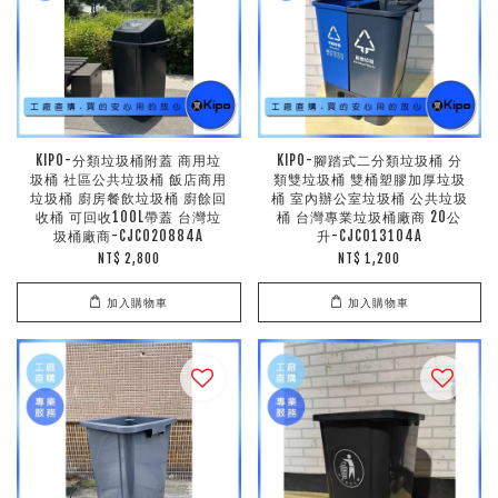
KIPO-分類垃圾桶附蓋 商用垃
KIPO-腳踏式二分類垃圾桶 分
圾桶 社區公共垃圾桶 飯店商用
類雙垃圾桶 雙桶塑膠加厚垃圾
垃圾桶 廚房餐飲垃圾桶 廚餘回
桶 室內辦公室垃圾桶 公共垃圾
收桶 可回收100L帶蓋 台灣垃
桶 台灣專業垃圾桶廠商 20公
圾桶廠商-CJC020884A
升-CJC013104A
NT$ 2,800
NT$ 1,200
加入購物車
加入購物車