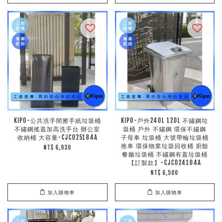
KIPO-公共洗手間擦手紙垃圾桶
KIPO-戶外240L 120L 不鏽鋼垃
不鏽鋼搖蓋加高洗手台 辦公室
圾桶 戶外 不鏽鋼 環保不鏽鋼
收納桶 大容量-CJC025184A
子母車 垃圾桶 大號帶輪垃圾桶
推車 環保物業垃圾回收桶 廚餘
NT$ 6,930
餐廳垃圾桶 不鏽鋼有蓋垃圾桶
【訂製款】-CJC024104A
NT$ 6,500
加入購物車
加入購物車