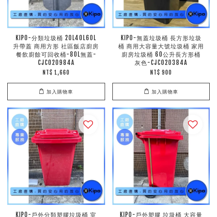
KIPO-分類垃圾桶 20L40L60L
KIPO-無蓋垃圾桶 長方形垃圾
升帶蓋 商用方形 社區飯店廚房
桶 商用大容量大號垃圾桶 家用
餐飲廚餘可回收桶-80L無蓋-
廚房垃圾桶 60公升長方形桶
CJC020984A
灰色-CJC020384A
NT$ 1,660
NT$ 900
加入購物車
加入購物車
KIPO-戶外分類塑膠垃圾桶 室
KIPO-戶外塑膠 垃圾桶 大容量