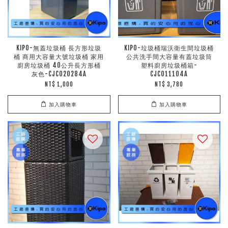
KIPO-無蓋垃圾桶 長方形垃圾
KIPO-垃圾桶瑞沃衛生間垃圾桶
桶 商用大容量大號垃圾桶 家用
公共洗手間大容量有蓋垃圾筒
廚房垃圾桶 40公升長方形桶
塑料廚房垃圾桶箱-
灰色-CJC020284A
CJC011104A
NT$ 1,000
NT$ 3,780
加入購物車
加入購物車