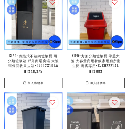
KIPO-腳踏式不鏽鋼垃圾桶 兩
KIPO-方形分類垃圾桶 帶蓋大
分類垃圾箱 戶外商場廣場 大號
號 大容量商用餐飲家用廁所衛
環保回收果皮箱-CJC023104A
生間 廚房專用-CJC022214A
NT$ 18,375
NT$ 683
加入購物車
加入購物車