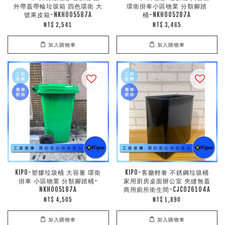
外帶蓋帶輪垃圾箱 四色環衛 大
環衛掛車小區物業 分類腳踏
號果皮箱-NKH005587A
桶-NKH005287A
NT$ 2,541
NT$ 3,465
加入購物車
加入購物車
KIPO-塑膠垃圾桶 大容量 環衛
KIPO-客廳輕奢 不銹鋼垃圾桶
掛車 小區物業 分類腳踏桶-
家用廚房桌面辦公室 夾縫無蓋
NKH005187A
商用廁所衛生間-CJC026104A
NT$ 4,505
NT$ 1,890
加入購物車
加入購物車