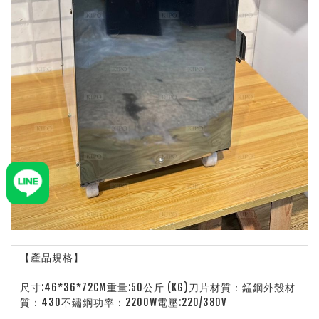
【產品規格】
尺寸:46*36*72CM重量:50公斤 (KG)刀片材質：錳鋼外殼材
質：430不鏽鋼功率：2200W電壓:220/380V