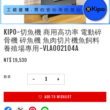
KIPO-切魚機 商用高功率 電動碎
骨機 碎魚機 魚肉切片機魚飼料
養殖場專用-VLA002104A
NT$ 19,530
數量
-
+
ADD TO WISHLIST