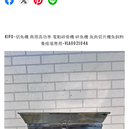
KIPO-切魚機 商用高功率 電動碎骨機 碎魚機 魚肉切片機魚飼料
養殖場專用-VLA002104A