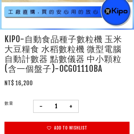
KIPO-自動食品種子數粒機 玉米
大豆糧食 水稻數粒機 微型電腦
自動計數器 點數儀器 中小顆粒
(含一個盤子)-OCG01110BA
NT$ 16,200
數量
-
+
ADD TO WISHLIST