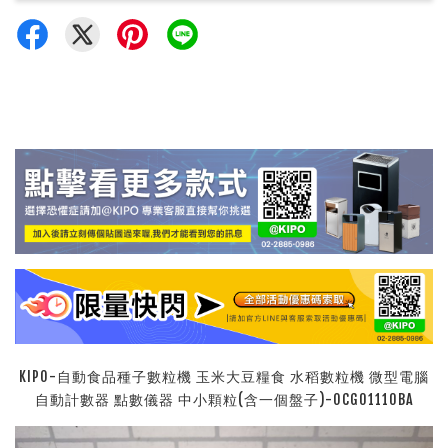
KIPO-自動食品種子數粒機 玉米大豆糧食 水稻數粒機 微型電腦
自動計數器 點數儀器 中小顆粒(含一個盤子)-OCG01110BA