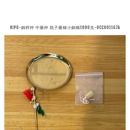
KIPO-銅桿秤 中藥秤 戥子藥稱小銅稱1000克-OCC0011G7A