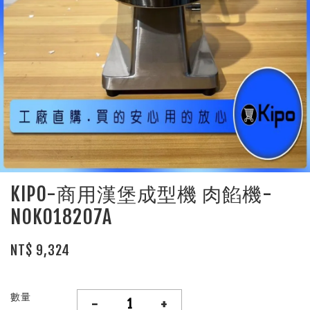
KIPO-商用漢堡成型機 肉餡機-
NOK018207A
NT$ 9,324
數量
-
+