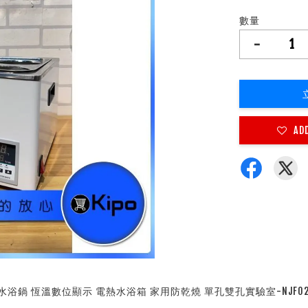
數量
-
AD
O-水浴鍋 恆溫數位顯示 電熱水浴箱 家用防乾燒 單孔雙孔實驗室-NJF020