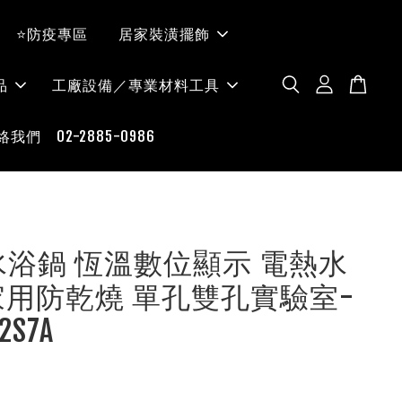
⭐防疫專區
居家裝潢擺飾
品
工廠設備／專業材料工具
絡我們 02-2885-0986
O-水浴鍋 恆溫數位顯示 電熱水
家用防乾燒 單孔雙孔實驗室-
2S7A