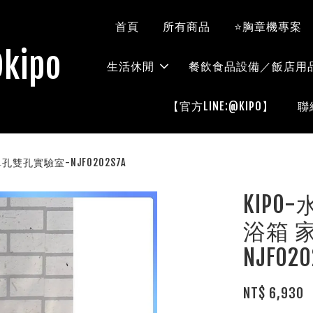
首頁
所有商品
⭐胸章機專案
kipo
生活休閒
餐飲食品設備／飯店用
【官方LINE:@KIPO】
聯
雙孔實驗室-NJF0202S7A
KIP
浴箱 
NJF020
NT$ 6,930