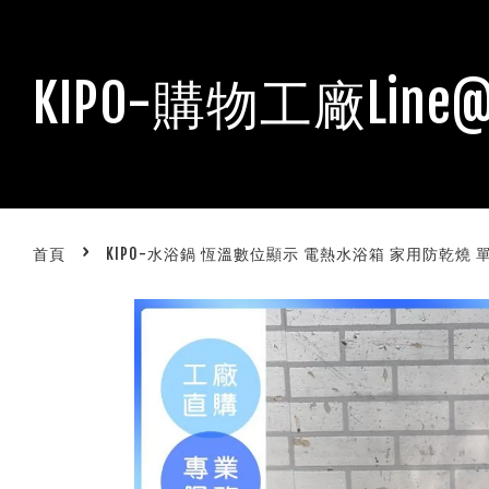
KIPO-購物工廠Line@
›
首頁
KIPO-水浴鍋 恆溫數位顯示 電熱水浴箱 家用防乾燒 單孔