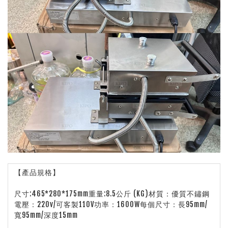
【產品規格】
尺寸:465*280*175mm重量:8.5公斤 (KG)材質：優質不鏽鋼
電壓：220v/可客製110V功率：1600W每個尺寸：長95mm/
寬95mm/深度15mm