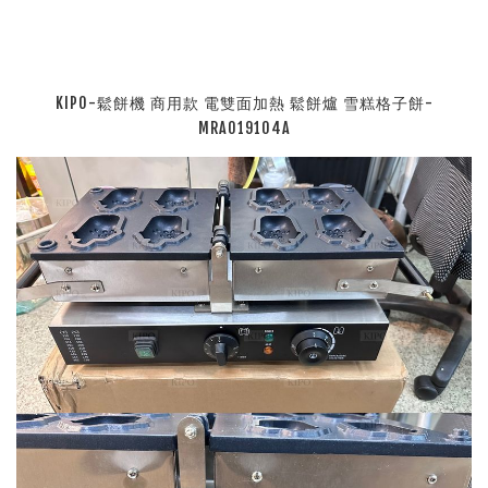
KIPO-鬆餅機 商用款 電雙面加熱 鬆餅爐 雪糕格子餅-
MRA019104A