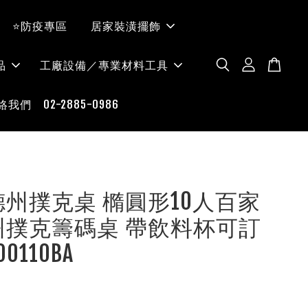
⭐防疫專區
居家裝潢擺飾
品
工廠設備／專業材料工具
絡我們 02-2885-0986
O-德州撲克桌 橢圓形10人百家
州撲克籌碼桌 帶飲料杯可訂
00110BA