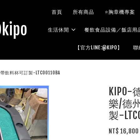
首頁
所有商品
⭐胸章機專案
kipo
生活休閒
餐飲食品設備／飯店用
【官方LINE:@KIPO】
聯
飲料杯可訂製-LTC00110BA
KIP
樂/德
製-LTC
NT$ 16,800