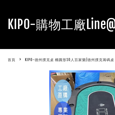
KIPO-購物工廠Line@
›
首頁
KIPO-德州撲克桌 橢圓形10人百家樂/德州撲克籌碼桌 帶