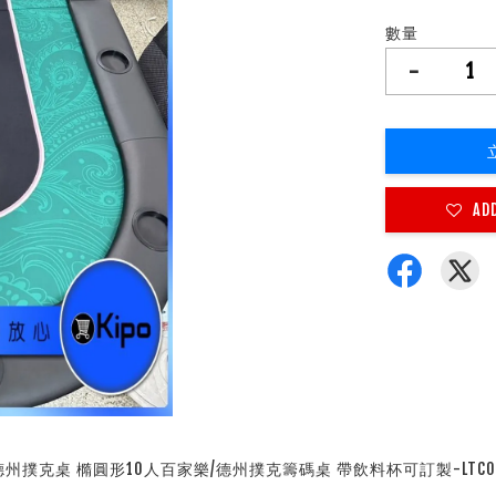
數量
-
AD
-德州撲克桌 橢圓形10人百家樂/德州撲克籌碼桌 帶飲料杯可訂製-LTC00