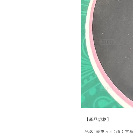
【產品規格】
品名: 餐車尺寸: 檯面直徑