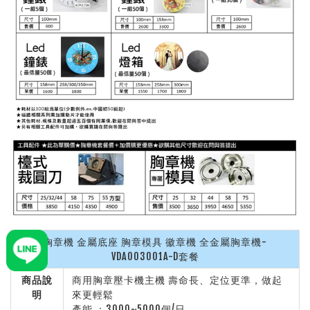
胸章機 金屬底座 胸章模具 徽章機 全金屬胸章機-
VDA003001A-D套餐
商品說
商用胸章壓卡機主機 壽命長、定位更準，做起
明
來更輕鬆
產能 ：3000~5000個/日