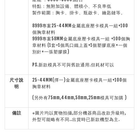
特點：無附加設備、體積小、不良率低
製作範圍：胸卡、掛卡、瓶啟卡、鑰匙鏈等。
8999專案25-44MM金屬底座壓卡模具一組+100
個胸章材料
9999專案58MM金屬底座壓卡模具一組 +100個胸
章材料 (1套=1個馬口鐵上蓋+1個塑膠底座+一個
別針+一張塑膠膜)
PS.新款模具不可與舊款通用.但耗材可以
尺寸說
25-44MM(擇一)金屬底座壓卡模具一組+100個
明
胸章材料
(另外有75mm,44mm,58mm,25mm模具可加購 )
備註
※圖片均以實物拍攝,部分機器商品改款升級時,
外型可能略有不同..出貨時已新款機型為主.