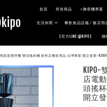
首頁
所有商品
⭐胸章機專案
kipo
生活休閒
餐飲食品設備／飯店用
【官方LINE:@KIPO】
聯
用奶茶攪拌機 雙頭搖杯機 飲料店餐飲用品 台灣專業 開立發票-KER002
KIP
店電動
頭搖杯
開立發票