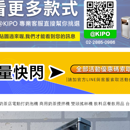
 奶茶店電動打奶泡機 商用奶茶攪拌機 雙頭搖杯機 飲料店餐飲用品 台灣專