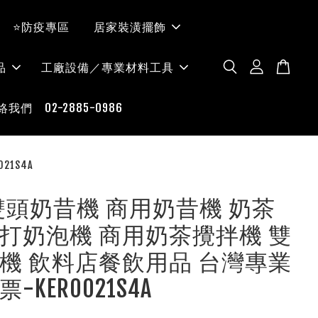
⭐防疫專區
居家裝潢擺飾
品
工廠設備／專業材料工具
絡我們 02-2885-0986
1S4A
O-雙頭奶昔機 商用奶昔機 奶茶
打奶泡機 商用奶茶攪拌機 雙
機 飲料店餐飲用品 台灣專業
-KER0021S4A