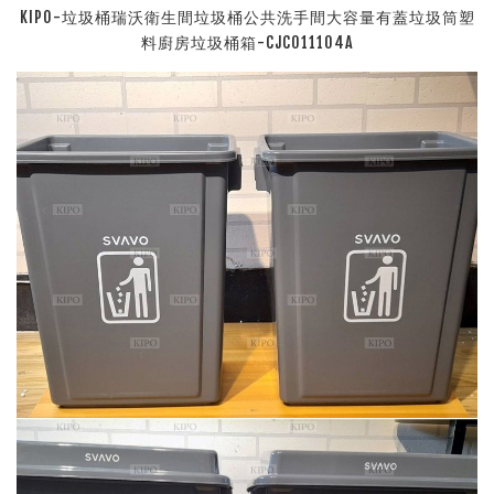
KIPO-垃圾桶瑞沃衛生間垃圾桶公共洗手間大容量有蓋垃圾筒塑
料廚房垃圾桶箱-CJC011104A