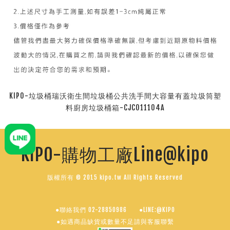
KIPO-垃圾桶瑞沃衛生間垃圾桶公共洗手間大容量有蓋垃圾筒塑
料廚房垃圾桶箱-CJC011104A
KIPO-購物工廠Line@kipo
版權所有 © 2015 kipo.tw All Rights Reserved
●聯絡我們 02-28850986
●LINE:@KIPO
●如遇商品缺貨或數量不足請與客服聯繫